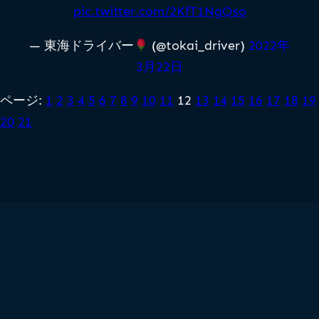
pic.twitter.com/2KfT1NgQso
— 東海ドライバー
(@tokai_driver)
2022年
3月22日
ページ:
1
2
3
4
5
6
7
8
9
10
11
12
13
14
15
16
17
18
19
20
21