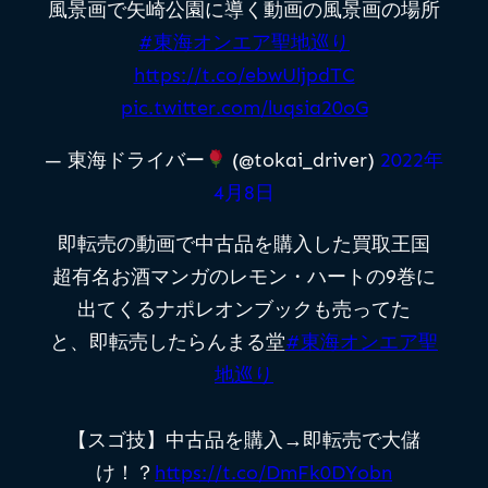
風景画で矢崎公園に導く動画の風景画の場所
#東海オンエア聖地巡り
https://t.co/ebwUljpdTC
pic.twitter.com/luqsia20oG
— 東海ドライバー
(@tokai_driver)
2022年
4月8日
即転売の動画で中古品を購入した買取王国
超有名お酒マンガのレモン・ハートの9巻に
出てくるナポレオンブックも売ってた
と、即転売したらんまる堂
#東海オンエア聖
地巡り
【スゴ技】中古品を購入→即転売で大儲
け！？
https://t.co/DmFk0DYobn