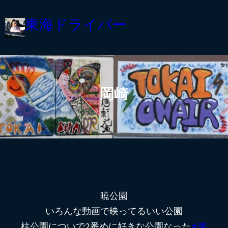
内
東海ドライバー
容
を
ス
キ
ッ
岡崎
プ
暁公園
いろんな動画で映ってるいい公園
柱公園についで2番めに好きな公園なった
#東